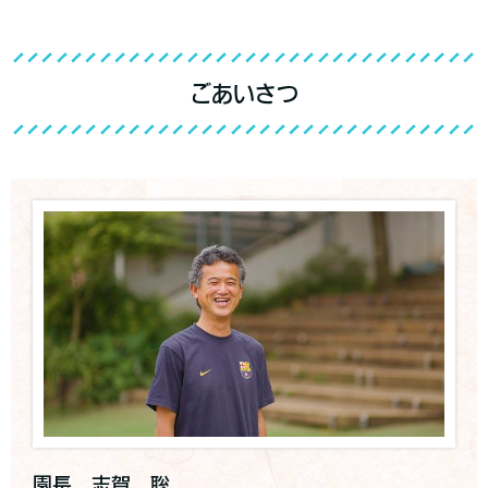
ごあいさつ
園長 志賀 聡