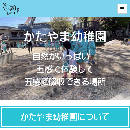
かたやま幼稚園
自然がいっぱい
五感で体験して
五感で吸収できる場所
かたやま幼稚園について